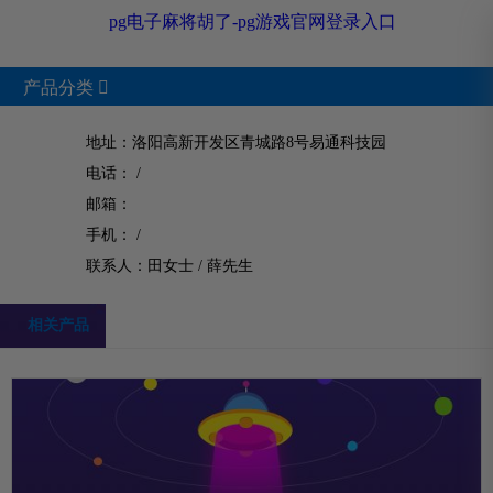
pg电子麻将胡了-pg游戏官网登录入口
产品分类

地址：洛阳高新开发区青城路8号易通科技园
电话： /
product
邮箱：
手机： /
pg电子麻将胡了的产品中心
联系人：田女士 /
薛先生
相关产品