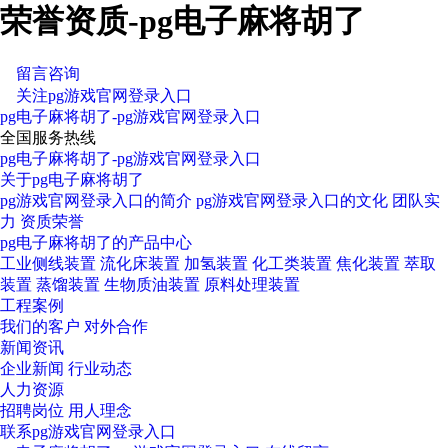
荣誉资质-pg电子麻将胡了
欢迎访问 洛阳凯美胜石化设备有限公司！
留言咨询
关注pg游戏官网登录入口
pg电子麻将胡了-pg游戏官网登录入口
全国服务热线
pg电子麻将胡了-pg游戏官网登录入口
关于pg电子麻将胡了
pg游戏官网登录入口的简介
pg游戏官网登录入口的文化
团队实
力
资质荣誉
pg电子麻将胡了的产品中心
工业侧线装置
流化床装置
加氢装置
化工类装置
焦化装置
萃取
装置
蒸馏装置
生物质油装置
原料处理装置
工程案例
我们的客户
对外合作
新闻资讯
企业新闻
行业动态
人力资源
招聘岗位
用人理念
联系pg游戏官网登录入口