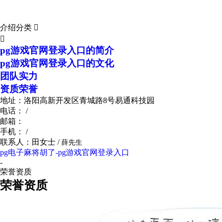
关于pg电子麻将胡了
about us
介绍分类


pg游戏官网登录入口的简介
pg游戏官网登录入口的文化
团队实力
资质荣誉
地址：洛阳高新开发区青城路8号易通科技园
电话： /
邮箱：
手机： /
联系人：田女士 /
薛先生
pg电子麻将胡了-pg游戏官网登录入口
-
荣誉资质
荣誉资质