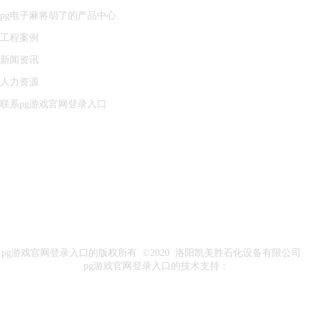
pg电子麻将胡了的产品中心
工程案例
新闻资讯
人力资源
联系pg游戏官网登录入口
联系pg游戏官网登录入口
地址：洛阳高新开发区青城路8号易通科技园
电话：
/
邮箱：
手机：
/
联系人：田女士 / 薛先生
手机站
pg游戏官网登录入口的版权所有 ©2020 洛阳凯美胜石化设备有限公司
pg游戏官网登录入口的技术支持：