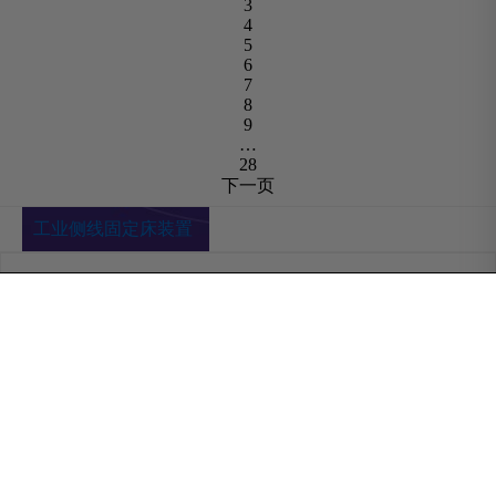
3
4
5
6
7
8
9
…
28
下一页
工业侧线固定床装置
工业侧线固定床装置-pg电
子麻将胡了
0.0
元
元
0.0