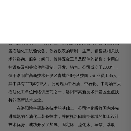
洛阳凯美胜石化设备有限公司是一家专业从事石油化工成
套试验装备设计、研发、生产的股份制有限公司。公司业务涵
盖石油化工试验设备、仪器仪表的研制、生产、销售及相关技
术的咨询、服务；阀门、管件五金工具及配件的销售；专用自
控设备及相关软件的研制、开发、销售。公司成立于2008年，
位于洛阳市高新技术开发区青城路8号科技园，企业员工35人，
其中具有***职称15人。公司现为中石油、中石化、中海油三大
石油化工单位网络供应商之一，洛阳市高新技术开发区重点扶
持的高新技术企业。
在洛阳院科研装备技术的基础上，公司消化吸收国内外先
进成熟的石油化工装备技术，并依托洛阳航空领域的加工设计
技术优势，成功开发了加氢、固定床、流化床、蒸馏、萃取、