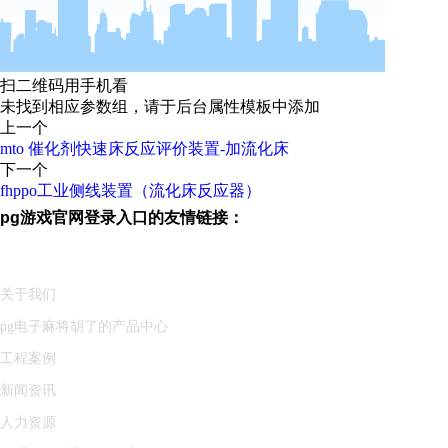
扫二维码用手机看
未找到相应参数组，请于后台属性模板中添加
上一个
mto 催化剂快速床反应评价装置-加流化床
下一个
fhppo工业侧线装置（流化床反应器）
pg游戏官网登录入口的友情链接：
洛阳凯美胜石化设备有限公司是一家从事石油化工成套试验装备设计、研
快捷导航
关于
我们
pg电子麻将胡了的产品中心
工程案例
新闻资讯
人力资源