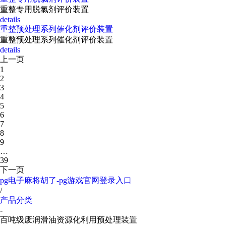
重整专用脱氯剂评价装置
details
重整预处理系列催化剂评价装置
重整预处理系列催化剂评价装置
details
上一页
1
2
3
4
5
6
7
8
9
…
39
下一页
pg电子麻将胡了-pg游戏官网登录入口
/
产品分类
-
百吨级废润滑油资源化利用预处理装置