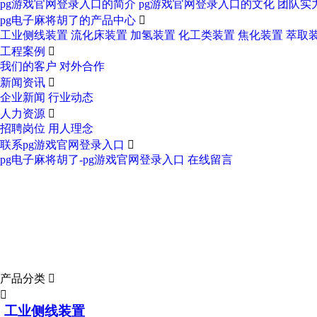
pg游戏官网登录入口的简介
pg游戏官网登录入口的文化
团队实
pg电子麻将胡了的产品中心

工业侧线装置
流化床装置
加氢装置
化工类装置
焦化装置
萃取
工程案例

我们的客户
对外合作
新闻资讯

企业新闻
行业动态
人力资源

招聘岗位
用人理念
联系pg游戏官网登录入口

pg电子麻将胡了-pg游戏官网登录入口
在线留言
pg电子麻将胡了的产品中心
product center
产品分类


工业侧线装置