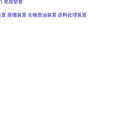
力
资质荣誉
装置
蒸馏装置
生物质油装置
原料处理装置
product
pg电子麻将胡了的产品中心