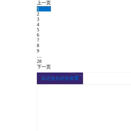
上一页
1
2
3
4
5
6
7
8
9
…
28
下一页
延迟焦化评价装置