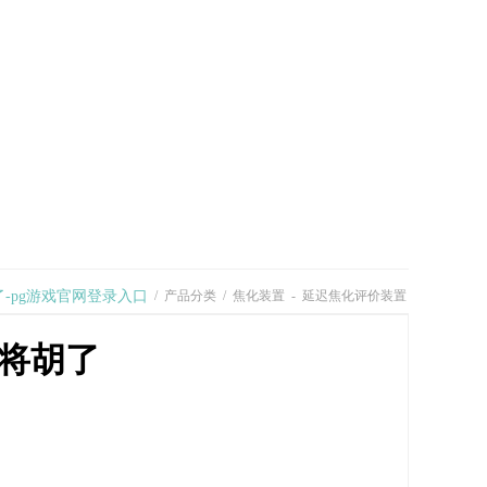
返回顶部
了-pg游戏官网登录入口
/
产品分类
/
焦化装置
-
延迟焦化评价装置
麻将胡了