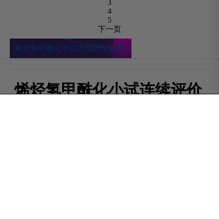
3
4
5
下一页
烯烃氢甲酰化小试连续评价装置
烯烃氢甲酰化小试连续评价
装置-pg电子麻将胡了
0.0
元
元
0.0
所属分类
化工类装置
产品描述
参数