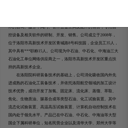
洛阳凯美胜石化设备有限公司是一家专业从事石油化工成
套试验装备设计、研发、生产的股份制有限公司。公司业务涵
盖石油化工试验设备、仪器仪表的研制、生产、销售及相关技
术的咨询、服务；阀门、管件五金工具及配件的销售；专用自
控设备及相关软件的研制、开发、销售。公司成立于2008年，
位于洛阳市高新技术开发区青城路8号科技园，企业员工35人，
其中具有***职称15人。公司现为中石油、中石化、中海油三大
石油化工单位网络供应商之一，洛阳市高新技术开发区重点扶
持的高新技术企业。
在洛阳院科研装备技术的基础上，公司消化吸收国内外先
进成熟的石油化工装备技术，并依托洛阳航空领域的加工设计
技术优势，成功开发了加氢、固定床、流化床、蒸馏、萃取、
焦化、生物质油、羰基合成等类型石油、化工试验装置。其中
流态化试验装置、高温高压试验装置、计算机自动控制技术在
国内处于领先水平。产品已在中石油、中石化、中海油等大型
国企下属科研单位，知名民营企业以及清华大学、郑州大学等