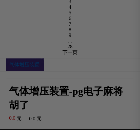
3
4
5
6
7
8
9
…
28
下一页
气体增压装置
气体增压装置-pg电子麻将
胡了
0.0
元
元
0.0