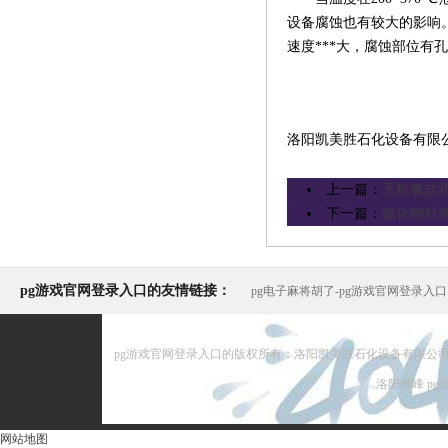
设备腐蚀也有较大的影响。
速度***大，腐蚀部位有
洛阳凯美胜石化设备有限
上一篇：
无机氯盐
下一篇：
硫化物对
pg游戏官网登录入口的友情链接：
pg电子麻将胡了-pg游戏官网登录入口
pg游戏官网登录入口的版权所有：洛阳凯美胜石化设备有限公司 电话：1
洛阳青峰 pg
网站地图