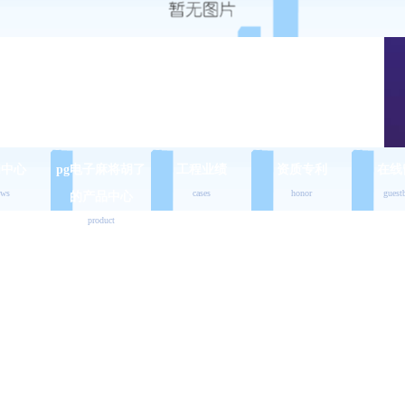
闻中心
pg电子麻将胡了
工程业绩
资质专利
在线
ews
cases
honor
guest
的产品中心
product