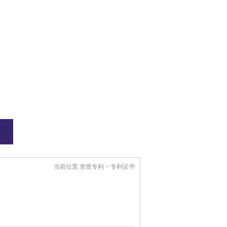
当前位置:
资质专利
>
专利证书