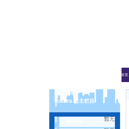
热词搜索：
加氢装置、流化床装置
cases
自主栏目
资质专利