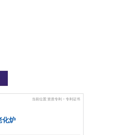
当前位置:
资质专利
>
专利证书
老化炉