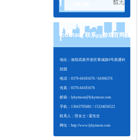
工程业绩
contact
联系pg游戏官网登
录入口
地址：洛阳高新开发区青城路8号易通科
技园
电话：0379-64181676 / 64366376
传真：0379-64181676
邮箱：
lykymson@lykymson.com
手机：13643795681 / 15324656522
联系人：田女士 / 梁先生
网址：http://www.lykymson.com