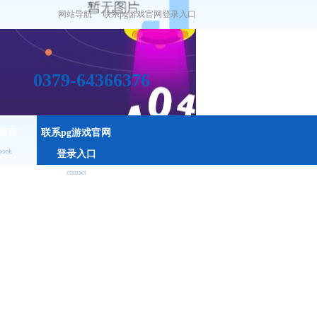
网站导航
联系pg游戏官网登录入口
0379-64366376
留言
联系pg游戏官网
book
登录入口
contact