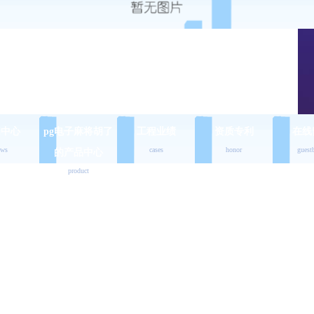
闻中心
pg电子麻将胡了
工程业绩
资质专利
在线
ews
cases
honor
guest
的产品中心
product