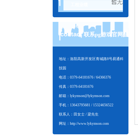
工程业绩
contact
联系pg游戏官网登
录入口
地址：洛阳高新开发区青城路8号易通科
技园
电话：0379-64181676 / 64366376
传真：0379-64181676
邮箱：
lykymson@lykymson.com
手机：13643795681 / 15324656522
联系人：田女士 / 梁先生
网址：http://www.lykymson.com