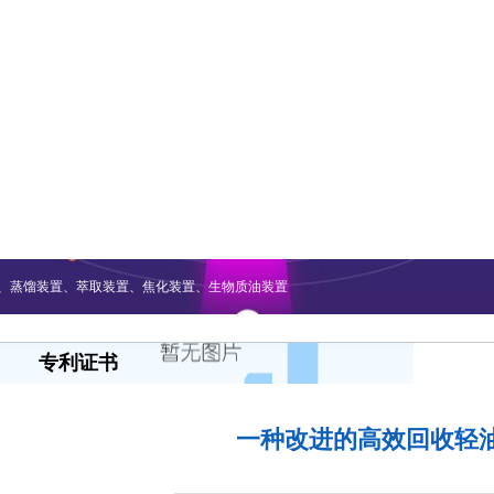
、蒸馏装置、萃取装置、焦化装置、生物质油装置
专利证书
一种改进的高效回收轻