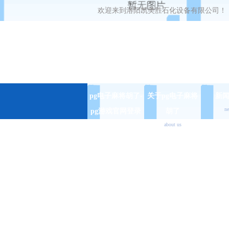
欢迎来到洛阳凯美胜石化设备有限公司！
pg电子麻将胡了-
关于pg电子麻将
新
n
pg游戏官网登录
胡了
about us
入口