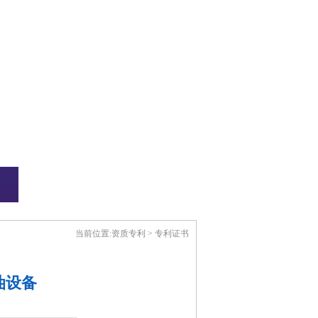
当前位置:
资质专利
>
专利证书
油设备