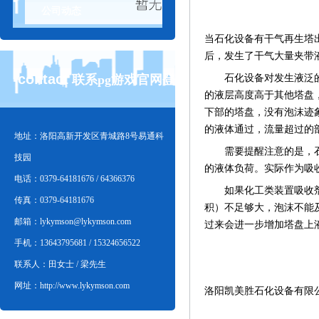
公司动态
当石化设备有干气再生塔
后，发生了干气大量夹带
contact
石化设备对发生液泛的干
联系pg游戏官网登
的液层高度高于其他塔盘
下部的塔盘，没有泡沫迹
的液体通过，流量超过的
录入口
地址：洛阳高新开发区青城路8号易通科
需要提醒注意的是，石化
技园
的液体负荷。实际作为吸
电话：0379-64181676 / 64366376
如果化工类装置吸收剂发
传真：0379-64181676
积）不足够大，泡沫不能
邮箱：
lykymson@lykymson.com
过来会进一步增加塔盘上
手机：13643795681 / 15324656522
联系人：田女士 / 梁先生
网址：http://www.lykymson.com
洛阳凯美胜石化设备有限