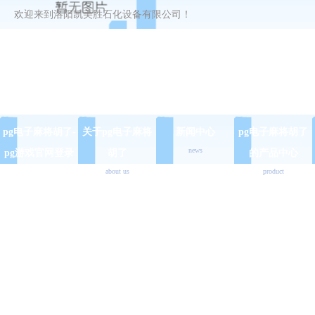
欢迎来到洛阳凯美胜石化设备有限公司！
pg电子麻将胡了-
关于pg电子麻将
新闻中心
pg电子麻将胡了
news
pg游戏官网登录
胡了
的产品中心
about us
product
入口