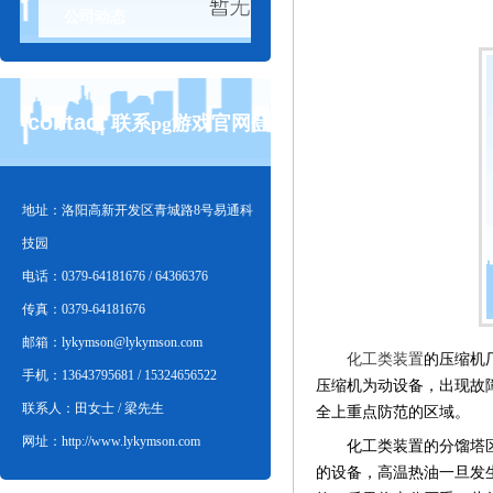
公司动态
contact
联系pg游戏官网登
录入口
地址：洛阳高新开发区青城路8号易通科
技园
电话：0379-64181676 / 64366376
传真：0379-64181676
邮箱：
lykymson@lykymson.com
化工类装置
的压缩机
手机：13643795681 / 15324656522
压缩机为动设备，出现故
联系人：田女士 / 梁先生
全上重点防范的区域。
网址：http://www.lykymson.com
化工类装置的分馏塔区的
的设备，高温热油一旦发