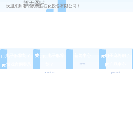
欢迎来到洛阳凯美胜石化设备有限公司！
pg电子麻将胡了-
关于pg电子麻将
新闻中心
pg电子麻将胡了
news
pg游戏官网登录
胡了
的产品中心
about us
product
入口