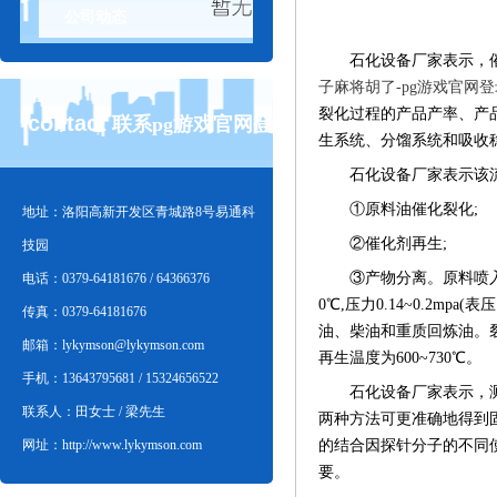
公司动态
石化设备厂家表示，催化
子麻将胡了-pg游戏官网
裂化过程的产品产率、产
contact
联系pg游戏官网登
生系统、分馏系统和吸收
石化设备厂家表示该流
①原料油催化裂化;
录入口
地址：洛阳高新开发区青城路8号易通科
②催化剂再生;
技园
③产物分离。原料喷入提
电话：0379-64181676 / 64366376
0℃,压力0.14~0.2
传真：0379-64181676
油、柴油和重质回炼油。
邮箱：
lykymson@lykymson.com
再生温度为600~730℃。
手机：13643795681 / 15324656522
石化设备厂家表示，测定催
联系人：田女士 / 梁先生
两种方法可更准确地得到固体
的结合因探针分子的不同
网址：http://www.lykymson.com
要。