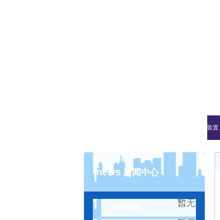
热词搜索：
加氢装置、流化床装置
news
新闻中心
行业动态