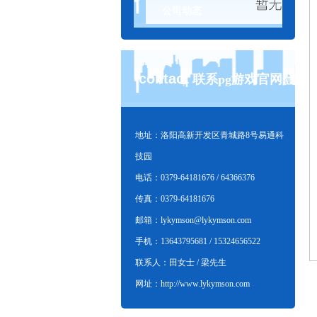
公司动态
contact
联系pg游戏官网登
录入口
地址：洛阳高新开发区青城路8号易通科
技园
电话：0379-64181676 / 64366376
传真：0379-64181676
邮箱：
lykymson@lykymson.com
手机：13643795681 / 15324656522
联系人：田女士 / 梁先生
网址：http://www.lykymson.com