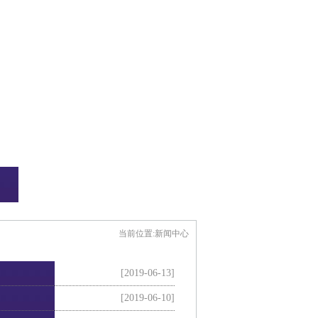
当前位置:
新闻中心
[2019-06-13]
[2019-06-10]