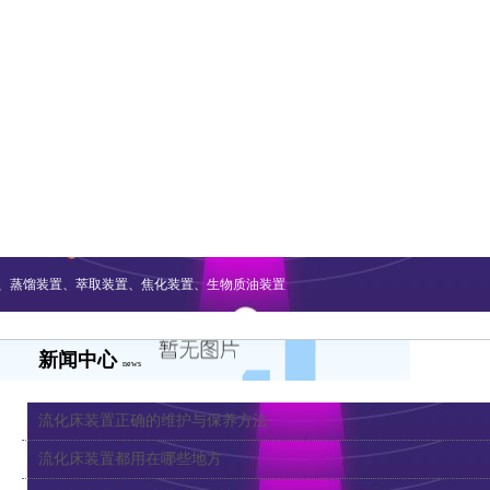
、蒸馏装置、萃取装置、焦化装置、生物质油装置
新闻中心
news
流化床装置正确的维护与保养方法
流化床装置都用在哪些地方